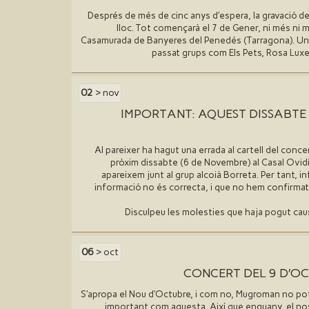
Després de més de cinc anys d′espera, la gravació del
lloc. Tot començarà el 7 de Gener, ni més ni 
Casamurada de Banyeres del Penedés (Tarragona). Un
passat grups com Els Pets, Rosa Luxe
02
> nov
IMPORTANT: AQUEST DISSABTE
Al pareixer ha hagut una errada al cartell del conce
pròxim dissabte (6 de Novembre) al Casal Ovidi
apareixem junt al grup alcoià Borreta. Per tant,
informació no és correcta, i que no hem confirmat
Disculpeu les molesties que haja pogut cau
06
> oct
CONCERT DEL 9 D′O
S′apropa el Nou d′Octubre, i com no, Mugroman no pot 
important com aquesta. Així que enguany, el no