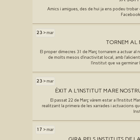
Amics i amigues, des de hui ja ens podeu trobar 
Facebook i
23
> mar
TORNEM AL 
El proper dimecres 31 de Març tornarem a actuar al
de molts mesos d′inactivitat local, amb l′alicien
l′institut que va germinar
23
> mar
ÉXIT A L′INSTITUT MARE NOST
El passat 22 de Març vàrem estar a l′Institut M
realitzant la primera de les xarrades i actuacions q
Ins
17
> mar
GIRA PELS INSTITUTS DE 