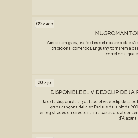
09
> ago
MUGROMAN TOR
Amics i amigues, les festes del nostre poble s′ap
tradicional correfocs. Enguany tornarem a of
correfoc al que 
29
> jul
DISPONIBLE EL VIDEOCLIP DE JA
Ja està disponible al youtube el videoclip de Ja pot
grans cançons del disc Esclaus de la nit de 20
enregistrades en directe i entre bastidors al concer
d′Alacant