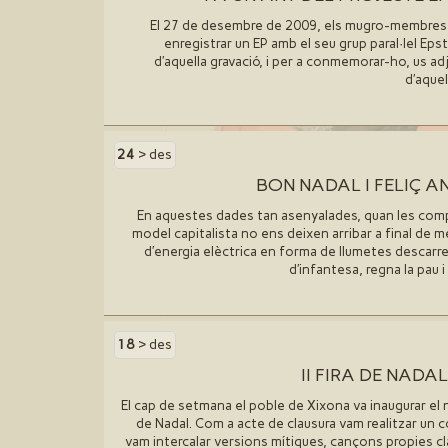
El 27 de desembre de 2009, els mugro-membres Ja
enregistrar un EP amb el seu grup paral·lel Epst
d′aquella gravació, i per a conmemorar-ho, us a
d′aquel
24
> des
BON NADAL I FELIÇ A
En aquestes dades tan asenyalades, quan les com
model capitalista no ens deixen arribar a final de m
d′energia elèctrica en forma de llumetes descarr
d′infantesa, regna la pau i 
18
> des
II FIRA DE NAD
El cap de setmana el poble de Xixona va inaugurar el n
de Nadal. Com a acte de clausura vam realitzar un 
vam intercalar versions mítiques, cançons propies cl