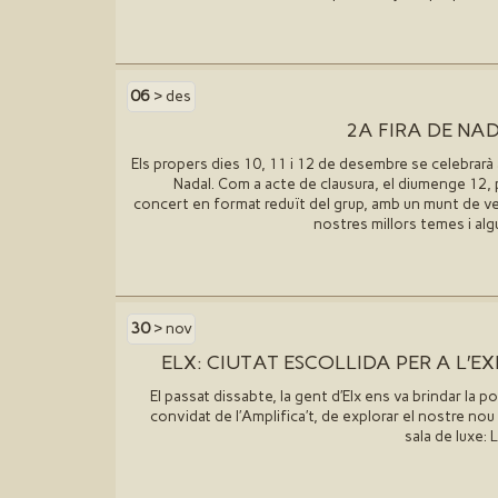
06
> des
2A FIRA DE NA
Els propers dies 10, 11 i 12 de desembre se celebrarà a
Nadal. Com a acte de clausura, el diumenge 12, 
concert en format reduït del grup, amb un munt de ver
nostres millors temes i al
30
> nov
ELX: CIUTAT ESCOLLIDA PER A L′E
El passat dissabte, la gent d′Elx ens va brindar la po
convidat de l′Amplifica′t, de explorar el nostre nou
sala de luxe: L