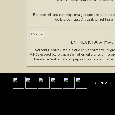
El proper dilluns comença una gira que ens portarà p
de la provincia d′Alacant, on relitzar
15
> gen
ENTREVISTA A ′MÁS
Ací teniu l′entrevista a la que es va sotmetre Mug
′Â¡Más espectáculo!′, que s′emet en diferents emissores
banda de l′entrevista el grup va tocar en format acúst
CONTACTE