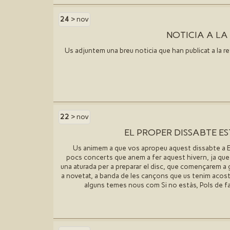
24
> nov
NOTICIA A LA
Us adjuntem una breu noticia que han publicat a la re
22
> nov
EL PROPER DISSABTE ES
Us animem a que vos apropeu aquest dissabte a El
pocs concerts que anem a fer aquest hivern, ja qu
una aturada per a preparar el disc, que començarem a
a novetat, a banda de les cançons que us tenim acos
alguns temes nous com Si no estàs, Pols de fada