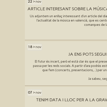
22
> nov
ARTICLE INTERESANT SOBRE LA MÚSIC
Us adjuntem un enllaç interessant d′un article del di
l′actualitat de la música en valencià, que es cent
comarques de la
18
> nov
JA ENS POTS SEGU
El futur és incert, però el està clar és que el pre
passa per les reds socials. A partir d′ara podràs es
que fem (concerts, presentacions,...) per una
Ja sabeu, seg
07
> nov
TENIM DATA I LLOC PER A LA GRA