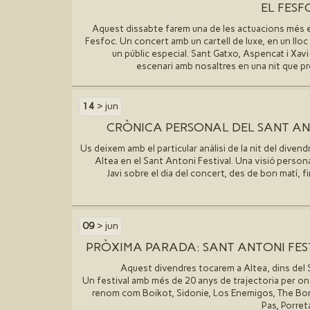
EL FESF
Aquest dissabte farem una de les actuacions més es
Fesfoc. Un concert amb un cartell de luxe, en un lloc
un públic especial. Sant Gatxo, Aspencat i Xavi
escenari amb nosaltres en una nit que pr
14
> jun
CRÒNICA PERSONAL DEL SANT AN
Us deixem amb el particular anàlisi de la nit del diven
Altea en el Sant Antoni Festival. Una visió person
Javi sobre el dia del concert, des de bon matí, fin
09
> jun
PRÒXIMA PARADA: SANT ANTONI FES
Aquest divendres tocarem a Altea, dins del 
Un festival amb més de 20 anys de trajectoria per on
renom com Boikot, Sidonie, Los Enemigos, The Bo
Pas, Porreta