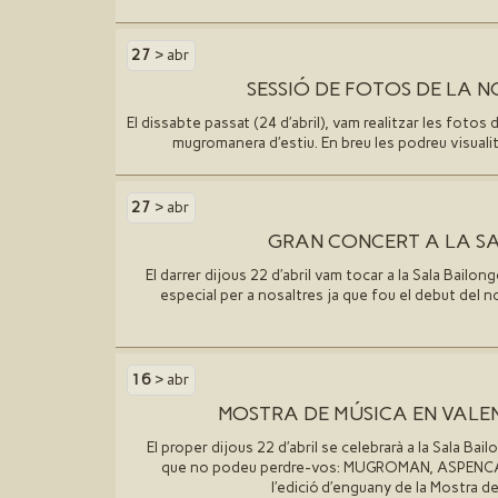
27
> abr
SESSIÓ DE FOTOS DE LA N
El dissabte passat (24 d′abril), vam realitzar les foto
mugromanera d′estiu. En breu les podreu visualit
27
> abr
GRAN CONCERT A LA S
El darrer dijous 22 d′abril vam tocar a la Sala Bailon
especial per a nosaltres ja que fou el debut del n
16
> abr
MOSTRA DE MÚSICA EN VALE
El proper dijous 22 d′abril se celebrarà a la Sala Bai
que no podeu perdre-vos: MUGROMAN, ASPENC
l′edició d′enguany de la Mostra de