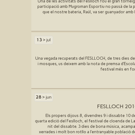
Una de les activitats del Feslloch fou el gran tornei
participació amb Mugroman Esportiu no passà de la p
que el nostre bateria, Raúl, va ser guanyador amb l
13
> jul
Una vegada recuperats del FESLLOCH, de tres dies de fe
i mosques, us deixem amb la nota de premsa d′Escola
festival més en fo
28
> jun
FESLLOCH 2010
Els propers dijous 8, divendres 9 i dissabte 10 de 
quarta edició del Feslloch, el festival de cloenda de La
nit del dissabte. 3 dies de bona música, acampa
xerrades i molt bon rotllo a l′entranyable població d