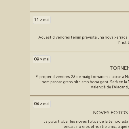
11
> mai
Aquest divendres tenim prevista una nova xerrada 
l′inst
09
> mai
TORNE
El proper divendres 28 de maig tornarem a tocar a M
hem passat grans nits amb bona gent. Serà en la 
Valencià de l′Alacantí,
04
> mai
NOVES FOTOS
Ja pots trobar les noves fotos de la temporada
encara no eres el nostre amic, a què 