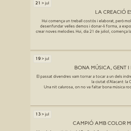
21
> jul
LA CREACIÓ 
Hui comença un treball costós i elaborat, però mol
desenfundar velles demos i donar-li forma, a expo
crear noves melodies. Hui, dia 21 de juliol, comença l
19
> jul
BONA MÚSICA, GENT 
El passat divendres vam tornar a tocar a un dels ind
la ciutat d′Alacant: la
Una nit calurosa, on no va faltar bona música r
13
> jul
CAMPIÓ AMB COLOR 