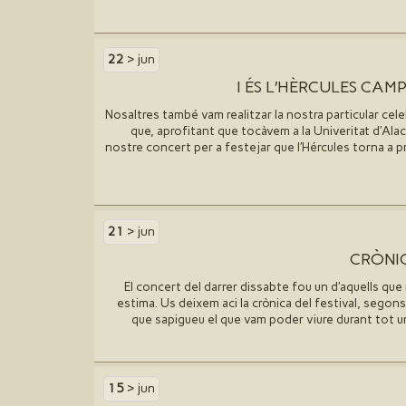
22
> jun
I ÉS L′HÈRCULES CA
Nosaltres també vam realitzar la nostra particular cele
que, aprofitant que tocàvem a la Univeritat d′Alac
nostre concert per a festejar que l′Hércules torna a 
21
> jun
CRÒNI
El concert del darrer dissabte fou un d′aquells q
estima. Us deixem aci la crònica del festival, segons 
que sapigueu el que vam poder viure durant tot u
15
> jun