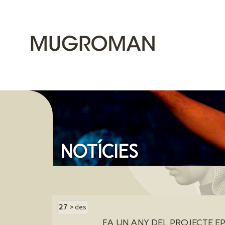
NOTÍCIES
27
> des
FA UN ANY DEL PROJECTE EP