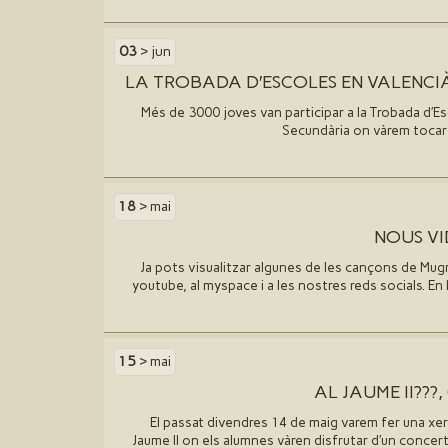
03
> jun
LA TROBADA D′ESCOLES EN VALENC
Més de 3000 joves van participar a la Trobada d′E
Secundària on vàrem tocar 
18
> mai
NOUS VI
Ja pots visualitzar algunes de les cançons de Mug
youtube, al myspace i a les nostres reds socials. En
15
> mai
AL JAUME II???
El passat divendres 14 de maig varem fer una xerr
Jaume II on els alumnes vàren disfrutar d′un concert