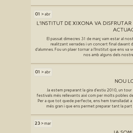
01
> abr
L′INSTITUT DE XIXONA VA DISFRUTAR
ACTUAC
El passat dimecres 31 de març vam estar al nostr
realitzant xerrades i un concert final davant
d′alumnes. Fou un plaer tornar a l′Institut que ens va vo
nos amb alguns dels nostre
01
> abr
NOU L
Ja estem preparant la gira d′estiu 2010, un tour
festivals més rellevants així com per molts pobles de
Per a que tot quede perfecte, ens hem translladat a 
més gran i que ens permet preparar tant la part 
23
> mar
JA SOM