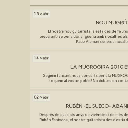
15
> abr
NOU MUGRÓ 
El nostre nou guitarrista ja està des de fa uns 
preparant-se per a donar guerra amb nosaltres als 
Paco Alemañ s′uneix a nosalt
14
> abr
LA MUGROGIRA 2010 E
Seguim tancant nous concerts per a la MUGROG
toquem al vostre poble? No dubteu en contac
02
> abr
RUBÉN -EL SUECO- ABA
Després de quasi sis anys de vivències i de més d
Rubén Espinosa, el nostre guitarrista des d′estiu