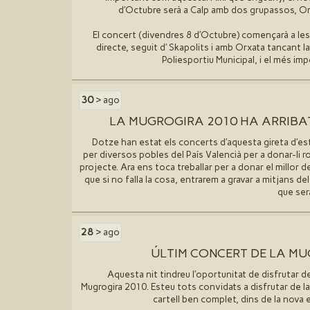
d′Octubre serà a Calp amb dos grupassos, O
El concert (divendres 8 d′Octubre) començarà a le
directe, seguit d′ Skapolits i amb Orxata tancant la 
Poliesportiu Municipal, i el més im
30
> ago
LA MUGROGIRA 2010 HA ARRIBAT
Dotze han estat els concerts d′aquesta gireta d′es
per diversos pobles del País Valencià per a donar-li 
projecte. Ara ens toca treballar per a donar el millor de
que si no falla la cosa, entrarem a gravar a mitjans d
que serà
28
> ago
ÚLTIM CONCERT DE LA M
Aquesta nit tindreu l′oportunitat de disfrutar de
Mugrogira 2010. Esteu tots convidats a disfrutar de l
cartell ben complet, dins de la nova 