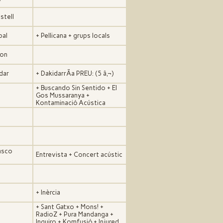
stell
pal
+ Pellicana + grups locals
on
adar
+ DakidarrÃ­a PREU: (5 â‚¬)
+ Buscando Sin Sentido + El
Gos Mussaranya +
Kontaminació Acústica
asco
Entrevista + Concert acústic
+ Inèrcia
+ Sant Gatxo + Mons! +
RadioZ + Pura Mandanga +
Inquiro + Komfusió + Injured