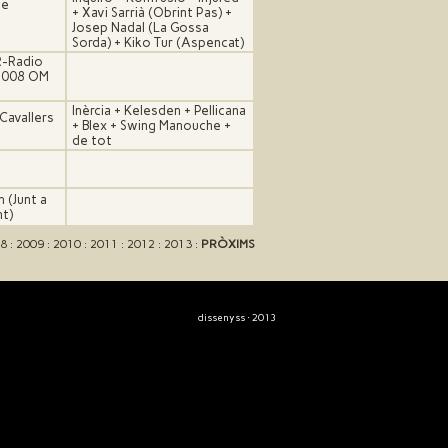
ne
+ Xavi Sarrià (Obrint Pas) +
Josep Nadal (La Gossa
Sorda) + Kiko Tur (Aspencat)
R-Radio
1.008 OM
Inèrcia + Kelesden + Pellicana
 Cavallers
+ Blex + Swing Manouche +
de tot
 (Junt a
nt)
8
:
2009
:
2010
:
2011
:
2012
:
2013
:
PRÒXIMS
dissenyss
· 2013