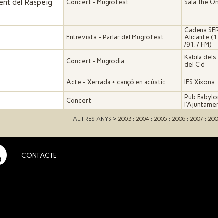
ent del Raspeig
Concert - Mugrofest
Sala The O
Cadena SE
Entrevista - Parlar del Mugrofest
Alicante (
/91.7 FM)
Kàbila dels
Concert - Mugrodia
del Cid
Acte - Xerrada + cançó en acústic
IES Xixona
Pub Babylon
Concert
l′Ajuntame
ALTRES ANYS >
2003
:
2004
:
2005
:
2006
:
2007
:
200
CONTACTE