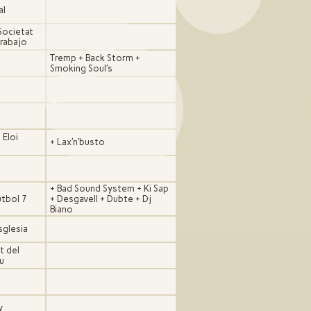
al
Societat
Trabajo
Tremp + Back Storm +
Smoking Soul′s
 Eloi
+ Lax′n′busto
+ Bad Sound System + Ki Sap
tbol 7
+ Desgavell + Dubte + Dj
Biano
sglesia
t del
u
y