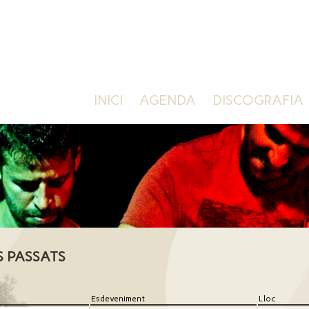
INICI
AGENDA
DISCOGRAFIA
S PASSATS
Esdeveniment
Lloc