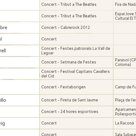
Concert - Tribut a The Beatles
Fira de Nad
Espai Jove 
Concert - Tribut a The Beatles
Cultural El 
obre
Concert - Cabrerock 2012
l
Concert
Concert - Festes patronals La Vall de
ell
Laguar
Parasol (CP
Concert - Setmana de Festes
Coloma)
Concert - Festival Capitans Cavallers
del Cid
Concert - Festaborigen
Camp de Fu
llo
Concert - Fireta de Sant Jaume
Plaça de l′e
Aparcamen
Concert - 24 hores esportives
Poliesporti
eig
Concert
La Raconà
Concert
Sala Subwa